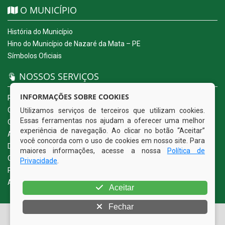
O MUNICÍPIO
História do Município
Hino do Município de Nazaré da Mata – PE
Símbolos Oficiais
NOSSOS SERVIÇOS
INFORMAÇÕES SOBRE COOKIES
Portal da Transparência
Carta de Serviços ao Usuário
Utilizamos serviços de terceiros que utilizam cookies.
Essas ferramentas nos ajudam a oferecer uma melhor
Ouvidoria Eletrônica
experiência de navegação. Ao clicar no botão “Aceitar”
Acesso a Informação (eSIC)
você concorda com o uso de cookies em nosso site. Para
Diário Oficial
maiores informações, acesse a nossa
Política de
Quadro de Avisos
Privacidade
.
Política de Privacidade
Acessibilidade
Aceitar
Fechar
© Copyright 2026 Prefeitura Municipal de Nazaré da Mata |