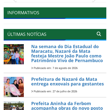
INFORMATIVOS
ÚLTIMAS NOTÍCIAS
Na semana do Dia Estadual do
Maracatu, Nazaré da Mata
festeja Mestre João Paulo como
Patrimônio Vivo de Pernambuco
Publicado em: 7 de agosto de 2026
Prefeitura de Nazaré da Mata
entrega enxovais para gestantes
Publicado em: 27 de julho de 2026
Prefeita Aninha da Ferbom
acompanha obras do novo posto