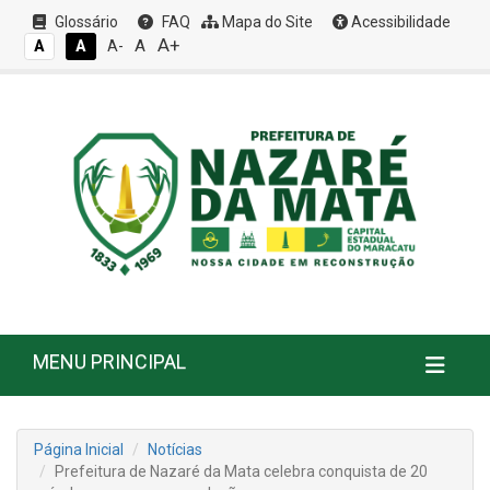
Glossário
FAQ
Mapa do Site
Acessibilidade
A+
A
A
A
A-
MENU PRINCIPAL
Página Inicial
Notícias
Prefeitura de Nazaré da Mata celebra conquista de 20