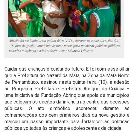
Adesão foi assinada nesta quinta-feira (10/4), durante as comemorações dos
100 dias de gestão; município assume metas para melhorar políticas públicas
voltadas à infância e adolescência. Foto: Eduardo Oliveira.
Cuidar das crianças é cuidar do futuro. E foi com esse olhar
que a Prefeitura de Nazaré da Mata, na Zona da Mata Norte
de Pernambuco, assinou nesta quinta-feira (10), a adesão
ao Programa Prefeitas e Prefeitos Amigos da Criança –
uma iniciativa da Fundação Abrinq que apoia os municípios
que colocam os direitos da infância no centro das decisões
públicas. O ato simbólico aconteceu durante as
comemorações dos cem primeiros dias da nova gestão e
marcou um passo importante para fortalecer as políticas
públicas voltadas às crianças e adolescentes da cidade.