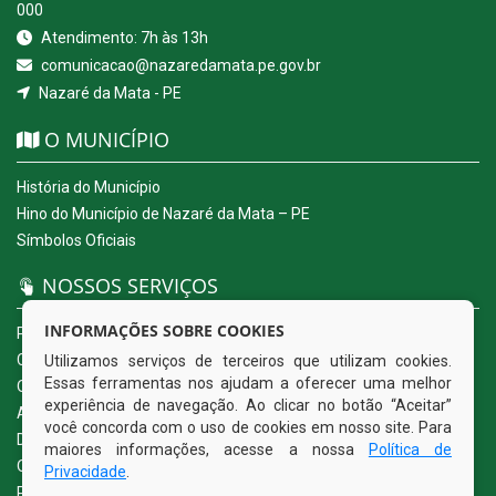
000
Atendimento: 7h às 13h
comunicacao@nazaredamata.pe.gov.br
Nazaré da Mata - PE
O MUNICÍPIO
História do Município
Hino do Município de Nazaré da Mata – PE
Símbolos Oficiais
NOSSOS SERVIÇOS
INFORMAÇÕES SOBRE COOKIES
Portal da Transparência
Carta de Serviços ao Usuário
Utilizamos serviços de terceiros que utilizam cookies.
Essas ferramentas nos ajudam a oferecer uma melhor
Ouvidoria Eletrônica
experiência de navegação. Ao clicar no botão “Aceitar”
Acesso a Informação (eSIC)
você concorda com o uso de cookies em nosso site. Para
Diário Oficial
maiores informações, acesse a nossa
Política de
Quadro de Avisos
Privacidade
.
Política de Privacidade