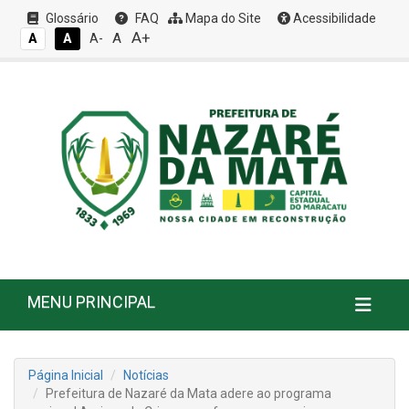
Glossário
FAQ
Mapa do Site
Acessibilidade
A+
A
A
A
A-
MENU PRINCIPAL
Página Inicial
Notícias
Prefeitura de Nazaré da Mata adere ao programa