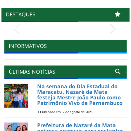
DESTAQUES
Previous
Next
INFORMATIVOS
ÚLTIMAS NOTÍCIAS
Na semana do Dia Estadual do
Maracatu, Nazaré da Mata
festeja Mestre João Paulo como
Patrimônio Vivo de Pernambuco
Publicado em: 7 de agosto de 2026
Prefeitura de Nazaré da Mata
entrega enxovais para gestantes