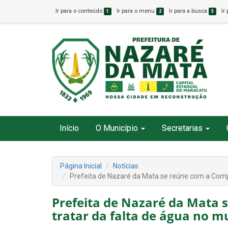
Ir para o conteúdo
Ir para o menu
Ir para a busca
Ir
1
2
3
Início
O Município
Secretarias
Página Inicial
Notícias
Prefeita de Nazaré da Mata se reúne com a Compe
Prefeita de Nazaré da Mata
tratar da falta de água no m