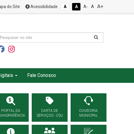
A+
A
pa do Site
Acessibilidade
A
A
A-
igitais
Fale Conosco
PORTAL DA
CARTA DE
OUVIDORIA
RANSPARÊNCIA
SERVIÇOS - CSU
MUNICIPAL