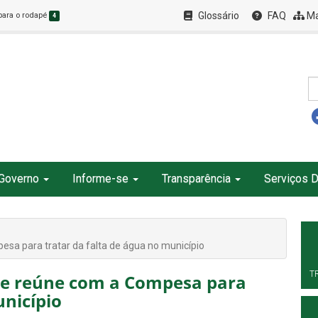
Glossário
FAQ
Ma
 para o rodapé
4
Governo
Informe-se
Transparência
Serviços D
sa para tratar da falta de água no município
T
 se reúne com a Compesa para
unicípio