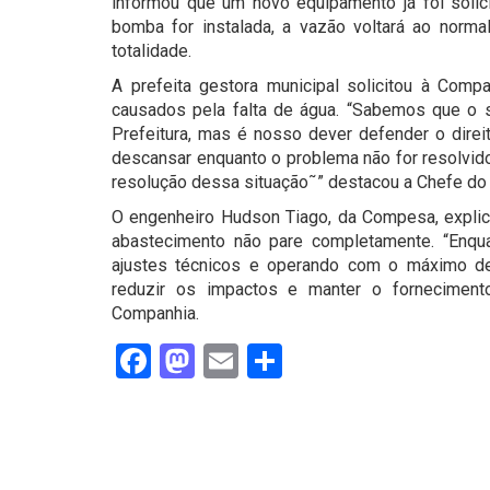
informou que um novo equipamento já foi soli
bomba for instalada, a vazão voltará ao norm
totalidade.
A prefeita gestora municipal solicitou à Com
causados pela falta de água. “Sabemos que o 
Prefeitura, mas é nosso dever defender o dir
descansar enquanto o problema não for resolvido
resolução dessa situação˜” destacou a Chefe do
O engenheiro Hudson Tiago, da Compesa, explico
abastecimento não pare completamente. “Enq
ajustes técnicos e operando com o máximo de
reduzir os impactos e manter o fornecimento
Companhia.
Facebook
Mastodon
Email
Share