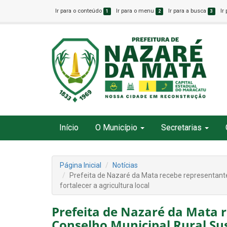
Ir para o conteúdo
Ir para o menu
Ir para a busca
Ir
1
2
3
Início
O Município
Secretarias
Página Inicial
Notícias
Prefeita de Nazaré da Mata recebe representant
fortalecer a agricultura local
Prefeita de Nazaré da Mata 
Conselho Municipal Rural Su