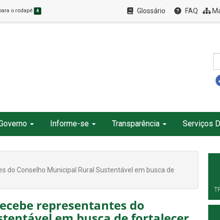
Glossário
FAQ
Ma
 para o rodapé
4
Governo
Informe-se
Transparência
Serviços D
es do Conselho Municipal Rural Sustentável em busca de
T
recebe representantes do
stentável em busca de fortalecer