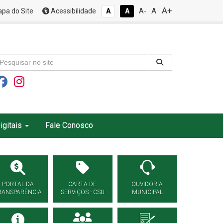
A+
A
pa do Site
Acessibilidade
A
A
A-
igitais
Fale Conosco
PORTAL DA
CARTA DE
OUVIDORIA
RANSPARÊNCIA
SERVIÇOS - CSU
MUNICIPAL