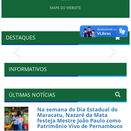
MAPA DO WEBSITE
DESTAQUES
Previous
Next
INFORMATIVOS
ÚLTIMAS NOTÍCIAS
Na semana do Dia Estadual do
Maracatu, Nazaré da Mata
festeja Mestre João Paulo como
Patrimônio Vivo de Pernambuco