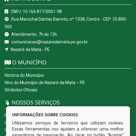
CNPJ: 10.166.817/0001-98
Rua Marechal Dantas Barreto, nº 1338, Centro - CEP: 55.800-
000
Atendimento: 7h às 13h
comunicacao@nazaredamata.pe.gov.br
Nazaré da Mata - PE
O MUNICÍPIO
História do Município
Hino do Município de Nazaré da Mata – PE
Símbolos Oficiais
NOSSOS SERVIÇOS
INFORMAÇÕES SOBRE COOKIES
Portal da Transparência
Carta de Serviços ao Usuário
Utilizamos serviços de terceiros que utilizam cookies.
Essas ferramentas nos ajudam a oferecer uma melhor
Ouvidoria Eletrônica
experiência de navegação. Ao clicar no botão “Aceitar”