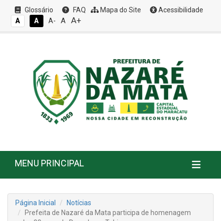
Glossário
FAQ
Mapa do Site
Acessibilidade
A+
A
A
A
A-
MENU PRINCIPAL
Página Inicial
Notícias
Prefeita de Nazaré da Mata participa de homenagem