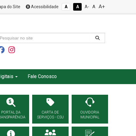
A+
A
pa do Site
Acessibilidade
A
A
A-
igitais
Fale Conosco
PORTAL DA
CARTA DE
OUVIDORIA
RANSPARÊNCIA
SERVIÇOS - CSU
MUNICIPAL