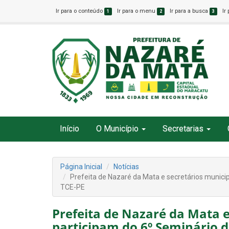
Ir para o conteúdo
Ir para o menu
Ir para a busca
Ir
1
2
3
Início
O Município
Secretarias
Página Inicial
Notícias
Prefeita de Nazaré da Mata e secretários munici
TCE-PE
Prefeita de Nazaré da Mata e
participam do 6º Seminário d