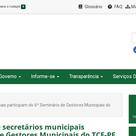
Glossário
FAQ
Ma
 para o rodapé
4
Governo
Informe-se
Transparência
Serviços D
pais participam do 6º Seminário de Gestores Municipais do
T
 secretários municipais
e Gestores Municipais do TCE-PE