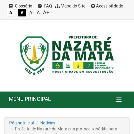
Glossário
FAQ
Mapa do Site
Acessibilidade
A+
A
A
A
A-
MENU PRINCIPAL
Página Inicial
Notícias
Prefeita de Nazaré da Mata cria protocolo inédito para