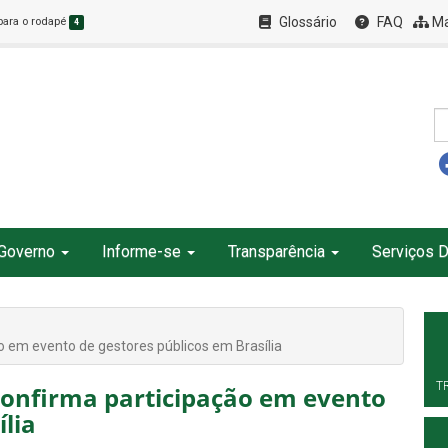
Glossário
FAQ
Ma
 para o rodapé
4
Governo
Informe-se
Transparência
Serviços D
o em evento de gestores públicos em Brasília
T
confirma participação em evento
ília