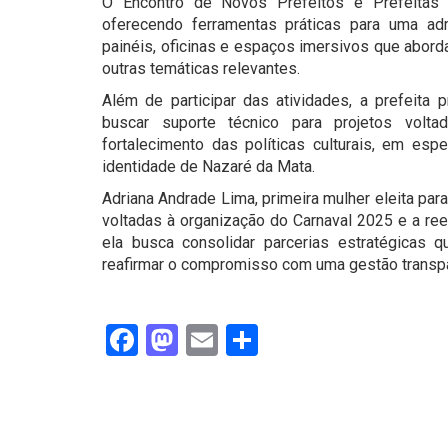
O Encontro de Novos Prefeitos e Prefeitas 
oferecendo ferramentas práticas para uma admi
painéis, oficinas e espaços imersivos que abord
outras temáticas relevantes.
Além de participar das atividades, a prefeita 
buscar suporte técnico para projetos volt
fortalecimento das políticas culturais, em es
identidade de Nazaré da Mata.
Adriana Andrade Lima, primeira mulher eleita pa
voltadas à organização do Carnaval 2025 e a ree
ela busca consolidar parcerias estratégicas 
reafirmar o compromisso com uma gestão transpar
Facebook
Mastodon
Email
Share