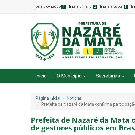
Ir para o conteúdo
Ir para o menu
Ir para a busca
Ir
1
2
3
Início
O Município
Secretarias
Página Inicial
Notícias
Prefeita de Nazaré da Mata confirma participaçã
Prefeita de Nazaré da Mata 
de gestores públicos em Bras