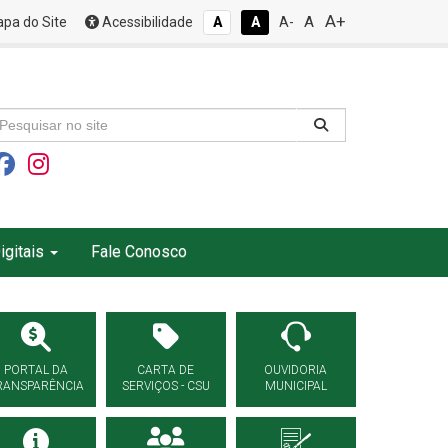
A+
A
pa do Site
Acessibilidade
A
A
A-
igitais
Fale Conosco
PORTAL DA
CARTA DE
OUVIDORIA
RANSPARÊNCIA
SERVIÇOS - CSU
MUNICIPAL