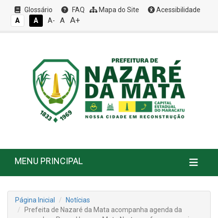
Glossário
FAQ
Mapa do Site
Acessibilidade
A+
A
A
A
A-
MENU PRINCIPAL
Página Inicial
Notícias
Prefeita de Nazaré da Mata acompanha agenda da