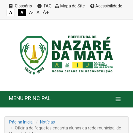
Glossário
FAQ
Mapa do Site
Acessibilidade
A+
A
A
A
A-
MENU PRINCIPAL
Página Inicial
Notícias
Oficina de foguetes encanta alunos da rede municipal de