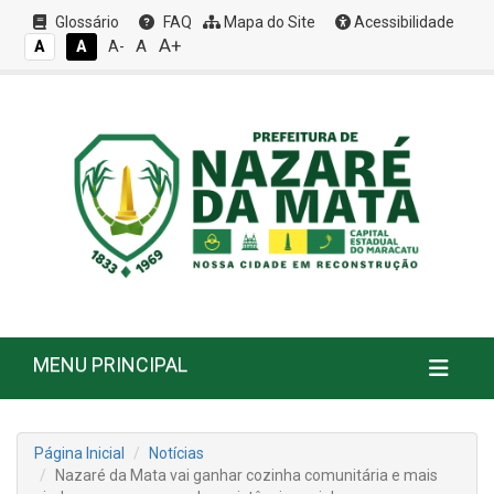
Glossário
FAQ
Mapa do Site
Acessibilidade
A+
A
A
A
A-
MENU PRINCIPAL
Página Inicial
Notícias
Nazaré da Mata vai ganhar cozinha comunitária e mais