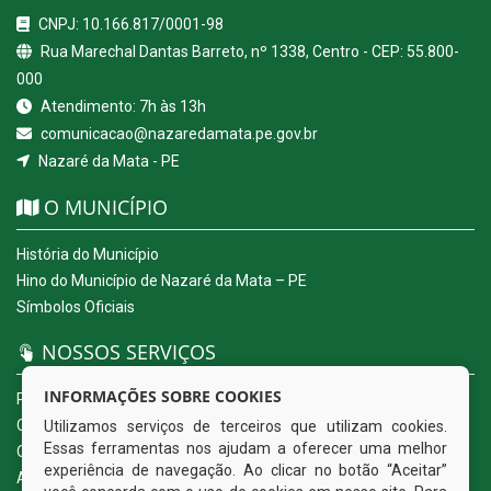
CNPJ: 10.166.817/0001-98
Rua Marechal Dantas Barreto, nº 1338, Centro - CEP: 55.800-
000
Atendimento: 7h às 13h
comunicacao@nazaredamata.pe.gov.br
Nazaré da Mata - PE
O MUNICÍPIO
História do Município
Hino do Município de Nazaré da Mata – PE
Símbolos Oficiais
NOSSOS SERVIÇOS
INFORMAÇÕES SOBRE COOKIES
Portal da Transparência
Carta de Serviços ao Usuário
Utilizamos serviços de terceiros que utilizam cookies.
Essas ferramentas nos ajudam a oferecer uma melhor
Ouvidoria Eletrônica
experiência de navegação. Ao clicar no botão “Aceitar”
Acesso a Informação (eSIC)