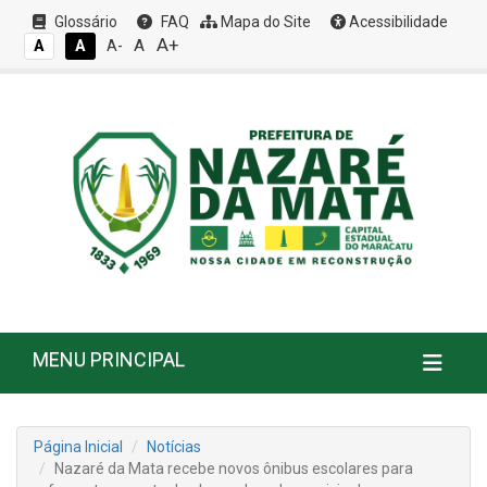
Glossário
FAQ
Mapa do Site
Acessibilidade
A+
A
A
A
A-
MENU PRINCIPAL
Página Inicial
Notícias
Nazaré da Mata recebe novos ônibus escolares para