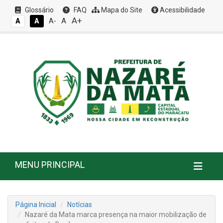
Glossário
FAQ
Mapa do Site
Acessibilidade
A+
A
A
A
A-
MENU PRINCIPAL
Página Inicial
Notícias
Nazaré da Mata marca presença na maior mobilização de