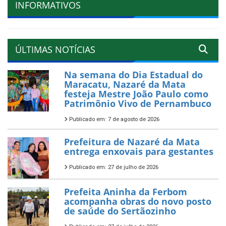
INFORMATIVOS
ÚLTIMAS NOTÍCIAS
Na semana do Dia Estadual do
Maracatu, Nazaré da Mata
festeja Mestre João Paulo como
Patrimônio Vivo de Pernambuco
Publicado em: 7 de agosto de 2026
Prefeitura de Nazaré da Mata
entrega enxovais para gestantes
Publicado em: 27 de julho de 2026
Prefeita Aninha da Ferbom
acompanha obras do novo posto
de saúde do Sertãozinho