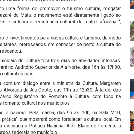
o uma forma de promover o turismo cultural, resgatar
Nazaré da Mata, o movimento está diretamente ligado ao
is e celebra a resistência cultural de matriz africana “,
égias e investimentos para nossa cultura e turismo, de modo
isitantes interessados em conhecer de perto a cultura do
crescentou.
cipais de Cultura terá três dias de atividades intensas.
ecerá no Auditório Superior da Ala Norte, das 16h às 17h30,
cultural no país.
com um diálogo entre a ministra da Cultura, Margareth
o Alvorada da Ala Oeste, das 11h às 12h30. À tarde, das
Marco Regulatório do Fomento à Cultura, com foco na
 fomento cultural nos municípios.
nas e paineis. Pela manhã, das 9h às 10h, na Sala M10,
 prática”, que mostrará como fortalecer a cultura local. Em
 discutida a Política Nacional Aldir Blanc de Fomento à
ursos federais no município.