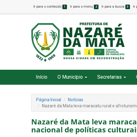
Ir para o conteúdo
Ir para o menu
Ir para a busca
Ir
1
2
3
Início
O Município
Secretarias
Página Inicial
Notícias
Nazaré da Mata leva maracatu rural e afroturismo 
Nazaré da Mata leva maracat
nacional de políticas cultura