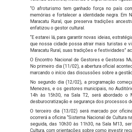
“O afroturismo tem ganhado força no país com
memórias e fortalecer a identidade negra. Em 
Maracatu Rural, que preserva tradições ancestra
enfatizou o gestor cultural.
“E estarei lá, para garantir novas ideias, estrat
que nossa cidade possa atrair mais turistas e v
Maracatu Rural, suas tradições e festividades” a
O Encontro Nacional de Gestores e Gestoras Muni
No primeiro dia (11/02), a abertura oficial acont
marcando o início das discussões sobre a gestão 
No segundo dia (12/02), a programação começa 
Menezes, e os gestores municipais, no Auditóri
14h às 15h30, na Sala T2, será abordado o 
desburocratização e segurança dos processos de
O terceiro dia (13/02) será marcado por ofici
ocorrerá a oficina “Sistema Nacional de Cultura na
seguida, das 10h30 às 11h30, na Sala M13, será
Cultura, com orientações sobre como investir rec