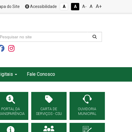
A+
A
pa do Site
Acessibilidade
A
A
A-
igitais
Fale Conosco
PORTAL DA
CARTA DE
OUVIDORIA
RANSPARÊNCIA
SERVIÇOS - CSU
MUNICIPAL