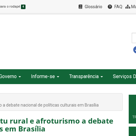
Glossário
FAQ
Ma
 para o rodapé
4
Governo
Informe-se
Transparência
Serviços D
a debate nacional de políticas culturais em Brasília
T
u rural e afroturismo a debate
is em Brasília