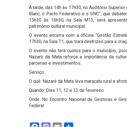
À tarde, das 14h às 17h30, no Auditório Superior d
Blanc, o Pacto Federativo e o SNC”, que debaterá
15h30 às 16h30, na Sala M13, será apresent
patrimônio cultural municipal.
O evento encerra com a oficina “Gestão Estrat
17h30, na Sala T1, que trará diretrizes para a cr
O evento não terá custos para o município, poi
Nazaré da Mata reforça a importância da cultur
parcerias e investimentos.
Serviço:
O quê: Nazaré da Mata leva maracatu rural e afrotu
Quando: Dias 11, 12 e 13 de fevereiro
Onde: No Encontro Nacional de Gestoras e Gesto
Federal
Facebook
Mastodon
Email
Share