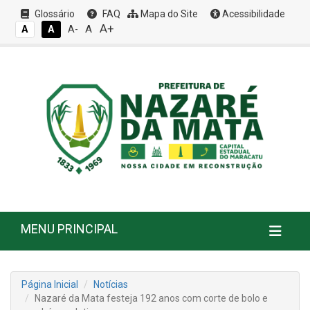
Glossário
FAQ
Mapa do Site
Acessibilidade
A+
A
A
A
A-
MENU PRINCIPAL
Página Inicial
Notícias
Nazaré da Mata festeja 192 anos com corte de bolo e