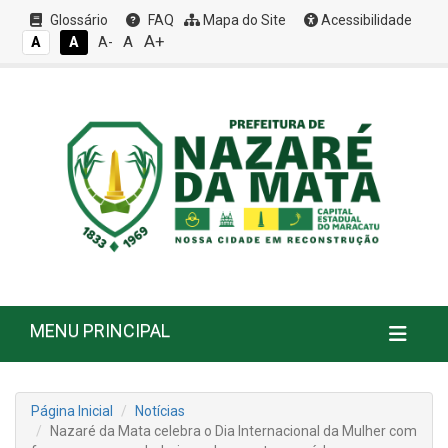
Glossário
FAQ
Mapa do Site
Acessibilidade
A+
A
A
A
A-
MENU PRINCIPAL
Página Inicial
Notícias
Nazaré da Mata celebra o Dia Internacional da Mulher com