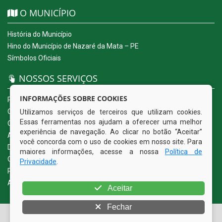
O MUNICÍPIO
História do Município
Hino do Município de Nazaré da Mata – PE
Símbolos Oficiais
NOSSOS SERVIÇOS
INFORMAÇÕES SOBRE COOKIES
Portal da Transparência
Carta de Serviços ao Usuário
Utilizamos serviços de terceiros que utilizam cookies.
Essas ferramentas nos ajudam a oferecer uma melhor
Ouvidoria Eletrônica
experiência de navegação. Ao clicar no botão “Aceitar”
Acesso a Informação (eSIC)
você concorda com o uso de cookies em nosso site. Para
Diário Oficial
maiores informações, acesse a nossa
Política de
Quadro de Avisos
Privacidade
.
Política de Privacidade
Acessibilidade
Aceitar
Fechar
© Copyright 2026 Prefeitura Municipal de Nazaré da Mata |