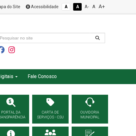
A+
A
pa do Site
Acessibilidade
A
A
A-
igitais
Fale Conosco
PORTAL DA
CARTA DE
OUVIDORIA
RANSPARÊNCIA
SERVIÇOS - CSU
MUNICIPAL