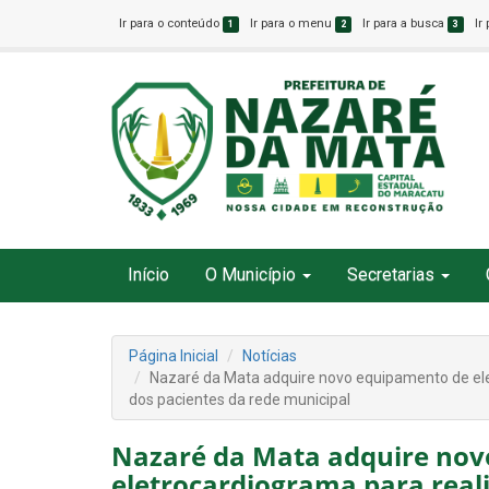
Ir para o conteúdo
Ir para o menu
Ir para a busca
Ir
1
2
3
Início
O Município
Secretarias
Página Inicial
Notícias
Nazaré da Mata adquire novo equipamento de ele
dos pacientes da rede municipal
Nazaré da Mata adquire no
eletrocardiograma para real