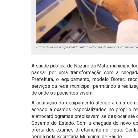
Exame feito em tempo real facilita a detecção de doenças cardiovascul
A saúde pública de Nazaré da Mata, município l
passar por uma transformação com a chegada
Prefeitura, o equipamento, modelo Biotec, reco
serviços da rede municipal, permitindo a realiz
de onde os pacientes vivem.
A aquisição do equipamento atende a uma deman
acesso a exames especializados no próprio mu
eletrocardiogramas precisavam se deslocar até o
Governo do Estado. Com a chegada do novo apar
oferta dos exames diretamente no Posto Centra
gerida pela Secretaria Municipal de Saúde.