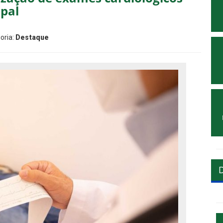
ipal
oria:
Destaque