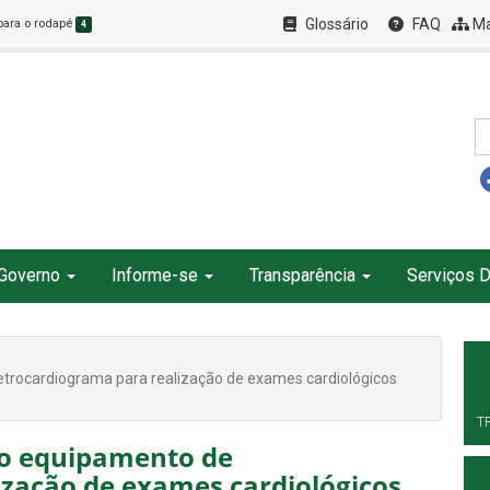
Glossário
FAQ
Ma
 para o rodapé
4
Governo
Informe-se
Transparência
Serviços D
trocardiograma para realização de exames cardiológicos
T
vo equipamento de
ização de exames cardiológicos