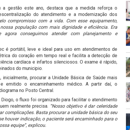
u a gestão este ano, destaca que a medida reforça o
escentralização do atendimento e a modernização dos
elo compromisso com a vida. Com esse equipamento,
 nossa população com mais dignidade e eficiência. Era
 agora conseguimos atender com planejamento e
tec é portátil, leve e ideal para uso em atendimentos de
elétrica do coração em tempo real e facilita a detecção de
iência cardíaca e infartos silenciosos. O exame é rápido,
reinados do municipio.
 inicialmente, procurar a Unidade Básica de Saúde mais
 e emitido o encaminhamento médico. A partir daí, o
diograma no Posto Central.
Diogo, o fluxo foi organizado para facilitar o atendimento
quem realmente precisa.
“Nosso objetivo é dar celeridade
ar complicações. Basta procurar a unidade básica do seu
, se houver indicação, o paciente será encaminhado para o
ssa equipe”, explicou.