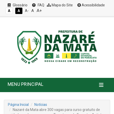
Glossário
FAQ
Mapa do Site
Acessibilidade
A+
A
A
A
A-
MENU PRINCIPAL
Página Inicial
Notícias
Nazaré da Mata abre 300 vagas para curso gratuito de