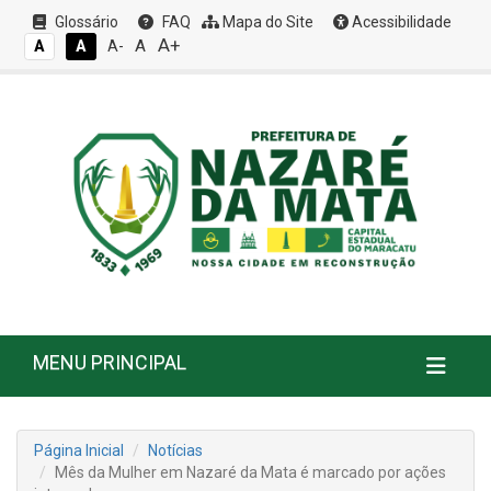
Glossário
FAQ
Mapa do Site
Acessibilidade
A+
A
A
A
A-
MENU PRINCIPAL
Página Inicial
Notícias
Mês da Mulher em Nazaré da Mata é marcado por ações