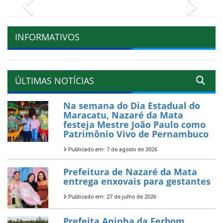
Previous
Next
INFORMATIVOS
ÚLTIMAS NOTÍCIAS
Na semana do Dia Estadual do
Maracatu, Nazaré da Mata
festeja Mestre João Paulo como
Patrimônio Vivo de Pernambuco
Publicado em: 7 de agosto de 2026
Prefeitura de Nazaré da Mata
entrega enxovais para gestantes
Publicado em: 27 de julho de 2026
Prefeita Aninha da Ferbom