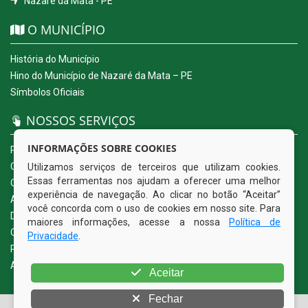
Nazaré da Mata - PE
O MUNICÍPIO
História do Município
Hino do Município de Nazaré da Mata – PE
Símbolos Oficiais
NOSSOS SERVIÇOS
INFORMAÇÕES SOBRE COOKIES
Portal da Transparência
Carta de Serviços ao Usuário
Utilizamos serviços de terceiros que utilizam cookies.
Essas ferramentas nos ajudam a oferecer uma melhor
Ouvidoria Eletrônica
experiência de navegação. Ao clicar no botão “Aceitar”
Acesso a Informação (eSIC)
você concorda com o uso de cookies em nosso site. Para
Diário Oficial
maiores informações, acesse a nossa
Política de
Quadro de Avisos
Privacidade
.
Política de Privacidade
Acessibilidade
Aceitar
Fechar