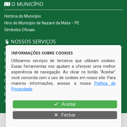
O MUNICÍPIO
História do Município
Hino do Município de Nazaré da Mata – PE
Símbolos Oficiais
NOSSOS SERVIÇOS
INFORMAÇÕES SOBRE COOKIES
Portal da Transparência
Carta de Serviços ao Usuário
Utilizamos serviços de terceiros que utilizam cookies.
Essas ferramentas nos ajudam a oferecer uma melhor
Ouvidoria Eletrônica
experiência de navegação. Ao clicar no botão “Aceitar”
Acesso a Informação (eSIC)
você concorda com o uso de cookies em nosso site. Para
Diário Oficial
maiores informações, acesse a nossa
Política de
Quadro de Avisos
Privacidade
.
Política de Privacidade
Acessibilidade
Aceitar
Fechar
© Copyright 2026 Prefeitura Municipal de Nazaré da Mata |
Todos os direitos reservados