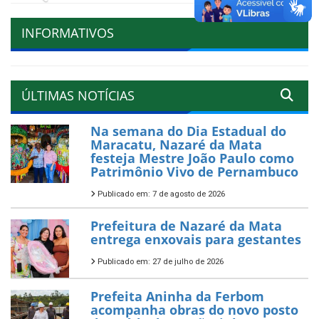
INFORMATIVOS
ÚLTIMAS NOTÍCIAS
Na semana do Dia Estadual do
Maracatu, Nazaré da Mata
festeja Mestre João Paulo como
Patrimônio Vivo de Pernambuco
Publicado em: 7 de agosto de 2026
Prefeitura de Nazaré da Mata
entrega enxovais para gestantes
Publicado em: 27 de julho de 2026
Prefeita Aninha da Ferbom
acompanha obras do novo posto