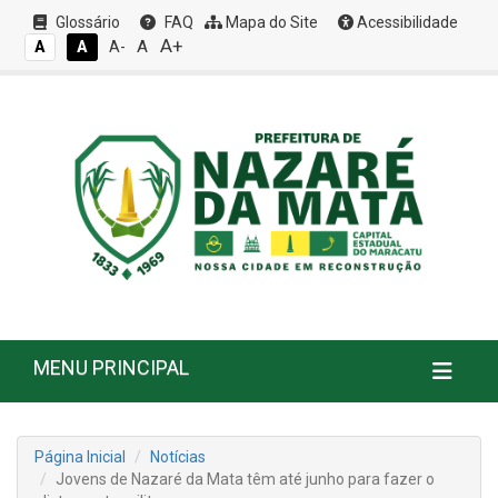
Glossário
FAQ
Mapa do Site
Acessibilidade
A+
A
A
A
A-
MENU PRINCIPAL
Página Inicial
Notícias
Jovens de Nazaré da Mata têm até junho para fazer o