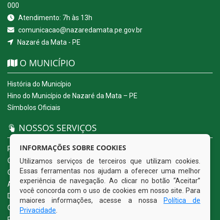
000
Atendimento: 7h às 13h
comunicacao@nazaredamata.pe.gov.br
Nazaré da Mata - PE
O MUNICÍPIO
História do Município
Hino do Município de Nazaré da Mata – PE
Símbolos Oficiais
NOSSOS SERVIÇOS
INFORMAÇÕES SOBRE COOKIES
Portal da Transparência
Carta de Serviços ao Usuário
Utilizamos serviços de terceiros que utilizam cookies.
Essas ferramentas nos ajudam a oferecer uma melhor
Ouvidoria Eletrônica
experiência de navegação. Ao clicar no botão “Aceitar”
Acesso a Informação (eSIC)
você concorda com o uso de cookies em nosso site. Para
Diário Oficial
maiores informações, acesse a nossa
Política de
Quadro de Avisos
Privacidade
.
Política de Privacidade