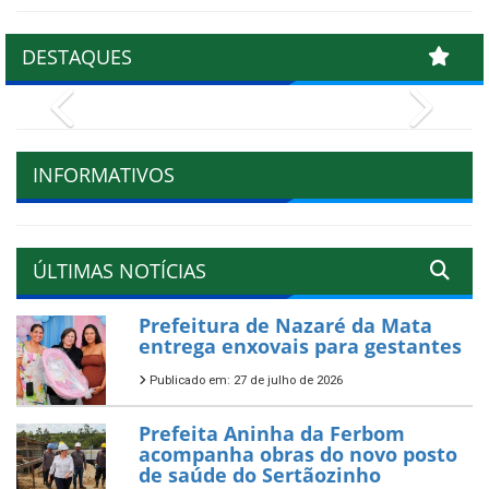
DESTAQUES
Previous
Next
INFORMATIVOS
ÚLTIMAS NOTÍCIAS
Prefeitura de Nazaré da Mata
entrega enxovais para gestantes
Publicado em: 27 de julho de 2026
Prefeita Aninha da Ferbom
acompanha obras do novo posto
de saúde do Sertãozinho