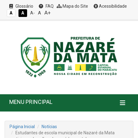
Glossário
FAQ
Mapa do Site
Acessibilidade
A+
A
A
A
A-
MENU PRINCIPAL
Página Inicial
Notícias
Estudantes de escola municipal de Nazaré da Mata