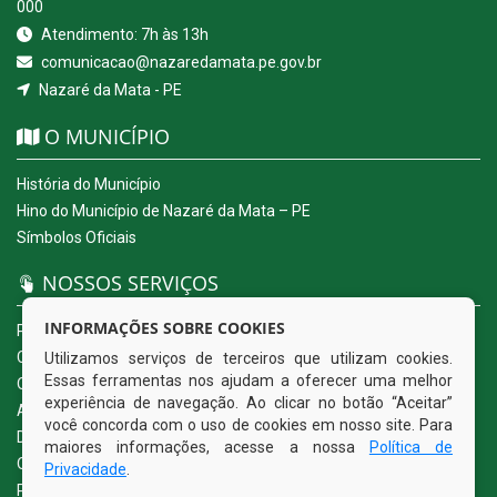
000
Atendimento: 7h às 13h
comunicacao@nazaredamata.pe.gov.br
Nazaré da Mata - PE
O MUNICÍPIO
História do Município
Hino do Município de Nazaré da Mata – PE
Símbolos Oficiais
NOSSOS SERVIÇOS
INFORMAÇÕES SOBRE COOKIES
Portal da Transparência
Carta de Serviços ao Usuário
Utilizamos serviços de terceiros que utilizam cookies.
Essas ferramentas nos ajudam a oferecer uma melhor
Ouvidoria Eletrônica
experiência de navegação. Ao clicar no botão “Aceitar”
Acesso a Informação (eSIC)
você concorda com o uso de cookies em nosso site. Para
Diário Oficial
maiores informações, acesse a nossa
Política de
Quadro de Avisos
Privacidade
.
Política de Privacidade