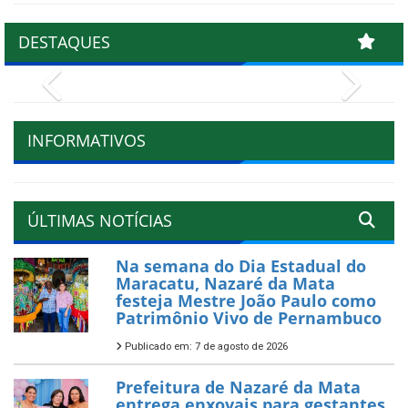
DESTAQUES
Previous
Next
INFORMATIVOS
ÚLTIMAS NOTÍCIAS
Na semana do Dia Estadual do
Maracatu, Nazaré da Mata
festeja Mestre João Paulo como
Patrimônio Vivo de Pernambuco
Publicado em: 7 de agosto de 2026
Prefeitura de Nazaré da Mata
entrega enxovais para gestantes