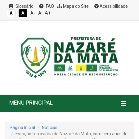
Glossário
FAQ
Mapa do Site
Acessibilidade
A+
A
A
A
A-
MENU PRINCIPAL
Página Inicial
Notícias
Estação ferroviária de Nazaré da Mata, com cem anos de