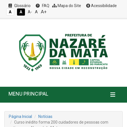
Glossário
FAQ
Mapa do Site
Acessibilidade
A+
A
A
A
A-
MENU PRINCIPAL
Página Inicial
Notícias
Curso inédito forma 200 cuidadores de pessoas com