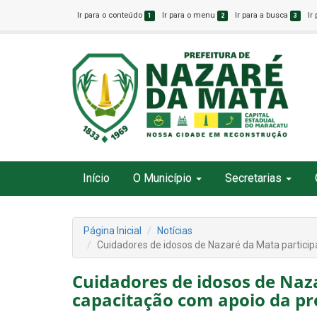
Ir para o conteúdo
Ir para o menu
Ir para a busca
Ir
1
2
3
Início
O Município
Secretarias
Página Inicial
Notícias
Cuidadores de idosos de Nazaré da Mata partici
Cuidadores de idosos de Naz
capacitação com apoio da pr