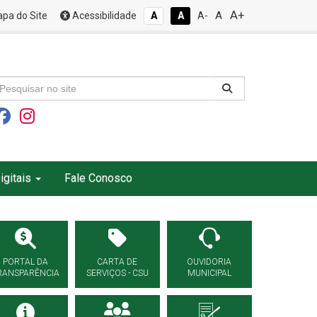
A+
A
pa do Site
Acessibilidade
A
A
A-
igitais
Fale Conosco
PORTAL DA
CARTA DE
OUVIDORIA
RANSPARÊNCIA
SERVIÇOS - CSU
MUNICIPAL