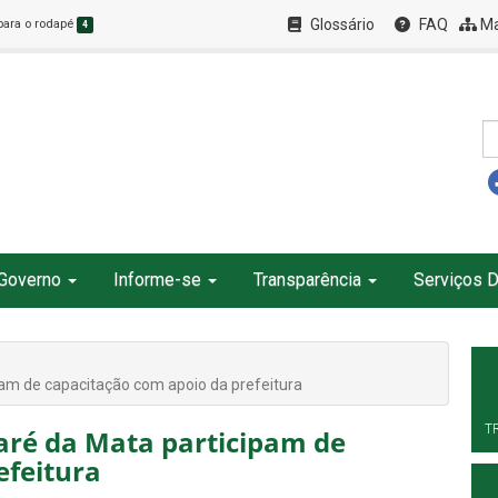
Glossário
FAQ
Ma
 para o rodapé
4
Governo
Informe-se
Transparência
Serviços D
pam de capacitação com apoio da prefeitura
T
aré da Mata participam de
efeitura