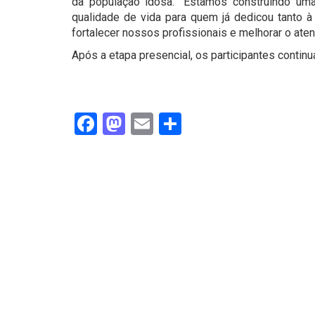
da população idosa. “Estamos construindo um
qualidade de vida para quem já dedicou tanto 
fortalecer nossos profissionais e melhorar o aten
Após a etapa presencial, os participantes conti
Facebook
Mastodon
Email
Share