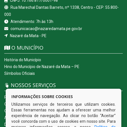
CNPJ: 10.166.817/0001-98
Rua Marechal Dantas Barreto, nº 1338, Centro - CEP: 55.800-
000
Atendimento: 7h às 13h
comunicacao@nazaredamata.pe.gov.br
Nazaré da Mata - PE
O MUNICÍPIO
História do Município
Hino do Município de Nazaré da Mata – PE
Símbolos Oficiais
NOSSOS SERVIÇOS
INFORMAÇÕES SOBRE COOKIES
Portal da Transparência
Carta de Serviços ao Usuário
Utilizamos serviços de terceiros que utilizam cookies.
Essas ferramentas nos ajudam a oferecer uma melhor
Ouvidoria Eletrônica
experiência de navegação. Ao clicar no botão “Aceitar”
Acesso a Informação (eSIC)
você concorda com o uso de cookies em nosso site. Para
Diário Oficial