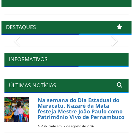
DESTAQUES
Previous
Next
INFORMATIVOS
ÚLTIMAS NOTÍCIAS
Na semana do Dia Estadual do
Maracatu, Nazaré da Mata
festeja Mestre João Paulo como
Patrimônio Vivo de Pernambuco
Publicado em: 7 de agosto de 2026