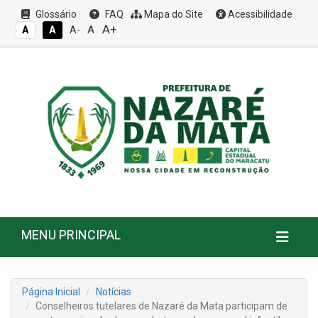
Glossário
FAQ
Mapa do Site
Acessibilidade
A+
A
A
A
A-
MENU PRINCIPAL
Página Inicial
Notícias
Conselheiros tutelares de Nazaré da Mata participam de