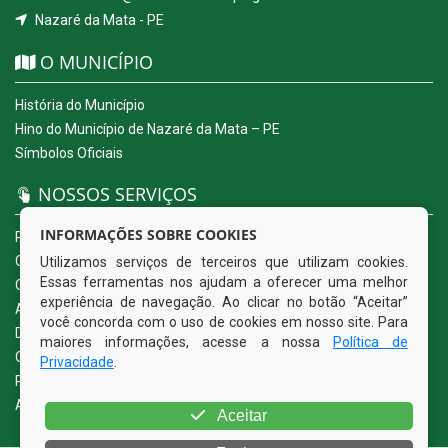
Nazaré da Mata - PE
O MUNICÍPIO
História do Município
Hino do Município de Nazaré da Mata – PE
Símbolos Oficiais
NOSSOS SERVIÇOS
INFORMAÇÕES SOBRE COOKIES
Portal da Transparência
Carta de Serviços ao Usuário
Utilizamos serviços de terceiros que utilizam cookies.
Essas ferramentas nos ajudam a oferecer uma melhor
Ouvidoria Eletrônica
experiência de navegação. Ao clicar no botão “Aceitar”
Acesso a Informação (eSIC)
você concorda com o uso de cookies em nosso site. Para
Diário Oficial
maiores informações, acesse a nossa
Política de
Quadro de Avisos
Privacidade
.
Política de Privacidade
Acessibilidade
Aceitar