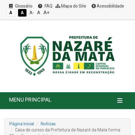
Glossário
FAQ
Mapa do Site
Acessibilidade
A+
A
A
A
A-
MENU PRINCIPAL
Página Inicial
Notícias
Casa de cursos da Prefeitura de Nazaré da Mata forma