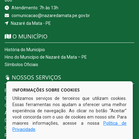
Atendimento: 7h às 13h
comunicacao@nazaredamata.pe.gov.br
Nazaré da Mata - PE
O MUNICÍPIO
História do Município
Hino do Município de Nazaré da Mata – PE
Símbolos Oficiais
NOSSOS SERVIÇOS
INFORMAÇÕES SOBRE COOKIES
Portal da Transparência
Carta de Serviços ao Usuário
Utilizamos serviços de terceiros que utilizam cookies.
Essas ferramentas nos ajudam a oferecer uma melhor
Ouvidoria Eletrônica
experiência de navegação. Ao clicar no botão “Aceitar”
Acesso a Informação (eSIC)
você concorda com o uso de cookies em nosso site. Para
Diário Oficial
maiores informações, acesse a nossa
Política de
Quadro de Avisos
Privacidade
.
Política de Privacidade