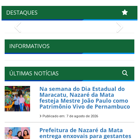
DESTAQUES
Previous
Next
INFORMATIVOS
ÚLTIMAS NOTÍCIAS
Na semana do Dia Estadual do
Maracatu, Nazaré da Mata
festeja Mestre João Paulo como
Patrimônio Vivo de Pernambuco
Publicado em: 7 de agosto de 2026
Prefeitura de Nazaré da Mata
entrega enxovais para gestantes