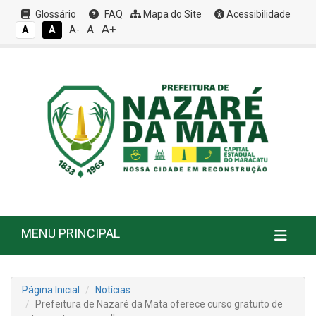
Glossário
FAQ
Mapa do Site
Acessibilidade
A+
A
A
A
A-
MENU PRINCIPAL
Página Inicial
Notícias
​Prefeitura de Nazaré da Mata oferece curso gratuito de