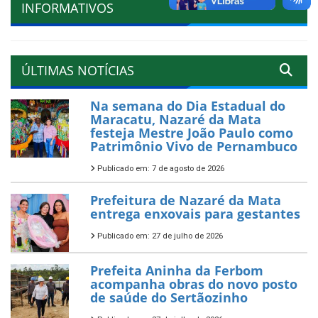
INFORMATIVOS
ÚLTIMAS NOTÍCIAS
Na semana do Dia Estadual do
Maracatu, Nazaré da Mata
festeja Mestre João Paulo como
Patrimônio Vivo de Pernambuco
Publicado em: 7 de agosto de 2026
Prefeitura de Nazaré da Mata
entrega enxovais para gestantes
Publicado em: 27 de julho de 2026
Prefeita Aninha da Ferbom
acompanha obras do novo posto
de saúde do Sertãozinho