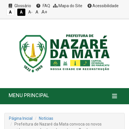
Glossário
FAQ
Mapa do Site
Acessibilidade
A+
A
A
A
A-
MENU PRINCIPAL
Página Inicial
Notícias
Prefeitura de Nazaré da Mata convoca os novos