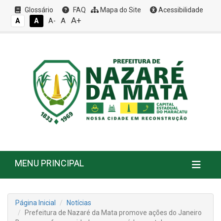
Glossário
FAQ
Mapa do Site
Acessibilidade
A+
A
A
A
A-
MENU PRINCIPAL
Página Inicial
Notícias
​Prefeitura de Nazaré da Mata promove ações do Janeiro