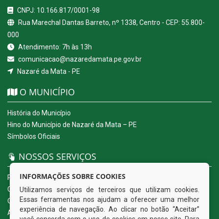
CNPJ: 10.166.817/0001-98
Rua Marechal Dantas Barreto, nº 1338, Centro - CEP: 55.800-
000
Atendimento: 7h às 13h
comunicacao@nazaredamata.pe.gov.br
Nazaré da Mata - PE
O MUNICÍPIO
História do Município
Hino do Município de Nazaré da Mata – PE
Símbolos Oficiais
NOSSOS SERVIÇOS
INFORMAÇÕES SOBRE COOKIES
Portal da Transparência
Carta de Serviços ao Usuário
Utilizamos serviços de terceiros que utilizam cookies.
Essas ferramentas nos ajudam a oferecer uma melhor
Ouvidoria Eletrônica
experiência de navegação. Ao clicar no botão “Aceitar”
Acesso a Informação (eSIC)