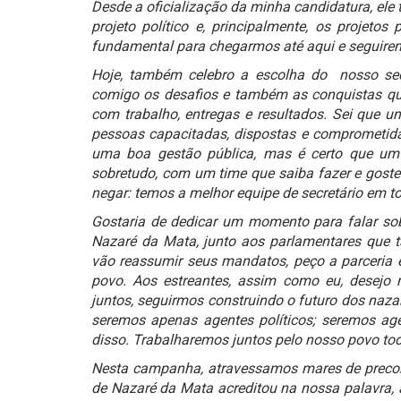
Desde a oficialização da minha candidatura, ele
projeto político e, principalmente, os projet
fundamental para chegarmos até aqui e seguire
Hoje, também celebro a escolha do nosso secr
comigo os desafios e também as conquistas qu
com trabalho, entregas e resultados. Sei que 
pessoas capacitadas, dispostas e comprometida
uma boa gestão pública, mas é certo que um
sobretudo, com um time que saiba fazer e goste
negar: temos a melhor equipe de secretário em to
Gostaria de dedicar um momento para falar so
Nazaré da Mata, junto aos parlamentares que
vão reassumir seus mandatos, peço a parceria 
povo. Aos estreantes, assim como eu, desejo 
juntos, seguirmos construindo o futuro dos naza
seremos apenas agentes políticos; seremos ag
disso. Trabalharemos juntos pelo nosso povo to
Nesta campanha, atravessamos mares de preconc
de Nazaré da Mata acreditou na nossa palavra, 