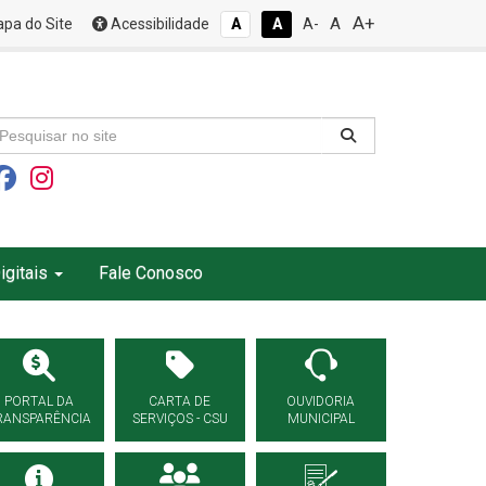
A+
A
pa do Site
Acessibilidade
A
A
A-
igitais
Fale Conosco
PORTAL DA
CARTA DE
OUVIDORIA
RANSPARÊNCIA
SERVIÇOS - CSU
MUNICIPAL