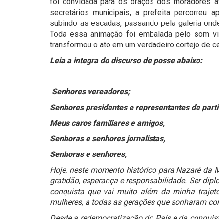
foi convidada para os braços dos moradores at
secretários municipais, a prefeita percorreu
subindo as escadas, passando pela galeria onde 
Toda essa animação foi embalada pelo som vi
transformou o ato em um verdadeiro cortejo de c
Leia a integra do discurso de posse abaixo:
Senhores vereadores;
Senhores presidentes e representantes de partid
Meus caros familiares e amigos,
Senhoras e senhores jornalistas,
Senhoras e senhores,
Hoje, neste momento histórico para Nazaré da 
gratidão, esperança e responsabilidade. Ser dip
conquista que vai muito além da minha trajet
mulheres, a todas as gerações que sonharam com
Desde a redemocratização do País e da conquist