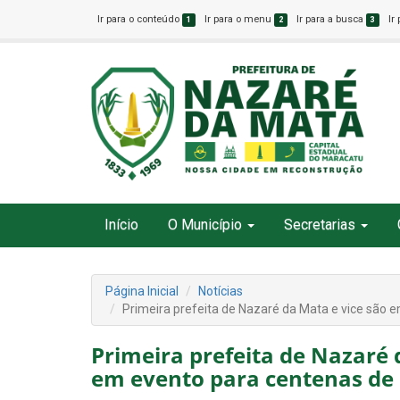
Ir para o conteúdo
Ir para o menu
Ir para a busca
Ir
1
2
3
Início
O Município
Secretarias
Página Inicial
Notícias
Primeira prefeita de Nazaré da Mata e vice são
Primeira prefeita de Nazaré
em evento para centenas de