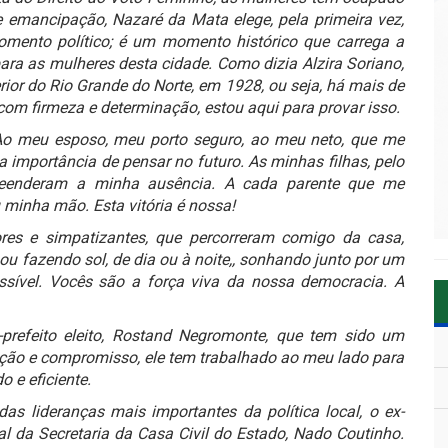
 emancipação, Nazaré da Mata elege, pela primeira vez,
mento político; é um momento histórico que carrega a
ra as mulheres desta cidade. Como dizia Alzira Soriano,
terior do Rio Grande do Norte, em 1928, ou seja, há mais de
 com firmeza e determinação, estou aqui para provar isso.
Ao meu esposo, meu porto seguro, ao meu neto, que me
a importância de pensar no futuro. As minhas filhas, pelo
preenderam a minha ausência. A cada parente que me
 minha mão. Esta vitória é nossa!
res e simpatizantes, que percorreram comigo da casa,
 ou fazendo sol, de dia ou à noite,, sonhando junto por um
ssível. Vocês são a força viva da nossa democracia. A
prefeito eleito, Rostand Negromonte, que tem sido um
ção e compromisso, ele tem trabalhado ao meu lado para
 e eficiente.
 lideranças mais importantes da política local, o ex-
al da Secretaria da Casa Civil do Estado, Nado Coutinho.