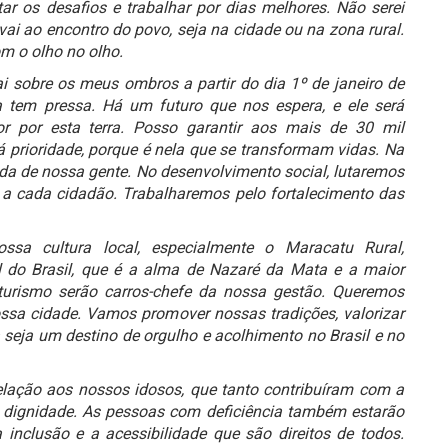
tar os desafios e trabalhar por dias melhores. Não serei
ai ao encontro do povo, seja na cidade ou na zona rural.
m o olho no olho.
i sobre os meus ombros a partir do dia 1º de janeiro de
 tem pressa. Há um futuro que nos espera, e ele será
r por esta terra. Posso garantir aos mais de 30 mil
 prioridade, porque é nela que se transformam vidas. Na
da de nossa gente. No desenvolvimento social, lutaremos
e a cada cidadão. Trabalharemos pelo fortalecimento das
ssa cultura local, especialmente o Maracatu Rural,
l do Brasil, que é a alma de Nazaré da Mata e a maior
 turismo serão carros-chefe da nossa gestão. Queremos
ossa cidade. Vamos promover nossas tradições, valorizar
seja um destino de orgulho e acolhimento no Brasil e no
elação aos nossos idosos, que tanto contribuíram com a
e dignidade. As pessoas com deficiência também estarão
 inclusão e a acessibilidade que são direitos de todos.