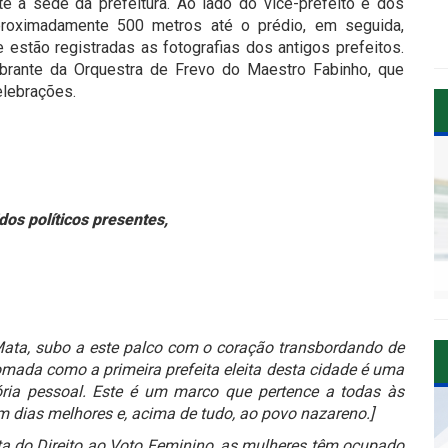
é a sede da prefeitura. Ao lado do vice-prefeito e dos
 aproximadamente 500 metros até o prédio, em seguida,
estão registradas as fotografias dos antigos prefeitos.
brante da Orquestra de Frevo do Maestro Fabinho, que
elebrações.
os políticos presentes,
Mata, subo a este palco com o coração transbordando de
lomada como a primeira prefeita eleita desta cidade é uma
ória pessoal. Este é um marco que pertence a todas às
 dias melhores e, acima de tudo, ao povo nazareno.]
a do Direito ao Voto Feminino, as mulheres têm ocupado