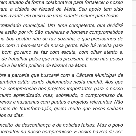
 tem atuado de forma colaborativa para fortalecer o nosso
os para a cidade de Nazaré da Mata. Seu apoio tem sido
mos avante em busca de uma cidade melhor para todos.
etariado municipal. Um time competente, que dividirá
e estão por vir. São mulheres e homens comprometidos
uma boa gestão não se faz sozinha, e que precisamos de
s com o bem-estar da nossa gente. Não há receita para
 bom governo se faz com escuta, com olhar atento e,
 de trabalhar pelos que mais precisam. E isso não posso
da a história política de Nazaré da Mata.
bre a parceria que buscarei com a Câmara Municipal de
 também estão sendo diplomados nesta manhã. Aos que
e a compreensão dos projetos importantes para o nosso
muito aprendizado, mas, sobretudo, o compromisso de,
renos e nazarenas com pautas e projetos relevantes. Não
entes de transformação, quero muito que vocês saibam
dos os dias.
eito, de desconfiança e de notícias falsas. Mas o povo
acreditou no nosso compromisso. E assim haverá de ser: