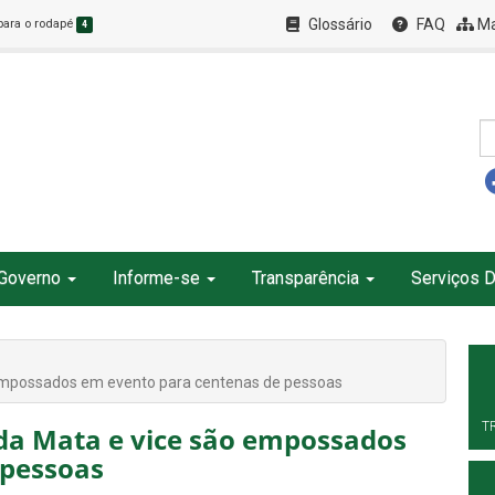
Glossário
FAQ
Ma
 para o rodapé
4
Governo
Informe-se
Transparência
Serviços D
 empossados em evento para centenas de pessoas
T
 da Mata e vice são empossados
 pessoas