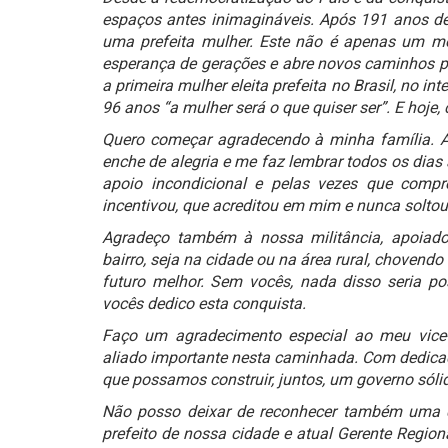
espaços antes inimagináveis. Após 191 anos de
uma prefeita mulher. Este não é apenas um mo
esperança de gerações e abre novos caminhos pa
a primeira mulher eleita prefeita no Brasil, no in
96 anos “a mulher será o que quiser ser”. E hoje,
Quero começar agradecendo à minha família. 
enche de alegria e me faz lembrar todos os dias 
apoio incondicional e pelas vezes que com
incentivou, que acreditou em mim e nunca soltou
Agradeço também à nossa militância, apoiado
bairro, seja na cidade ou na área rural, chovendo
futuro melhor. Sem vocês, nada disso seria po
vocês dedico esta conquista.
Faço um agradecimento especial ao meu vice-
aliado importante nesta caminhada. Com dedica
que possamos construir, juntos, um governo sólido
Não posso deixar de reconhecer também uma das
prefeito de nossa cidade e atual Gerente Region