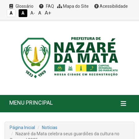
Glossário
FAQ
Mapa do Site
Acessibilidade
A+
A
A
A
A-
MENU PRINCIPAL
Página Inicial
Notícias
Nazaré da Mata celebra seus guardiões da cultura no