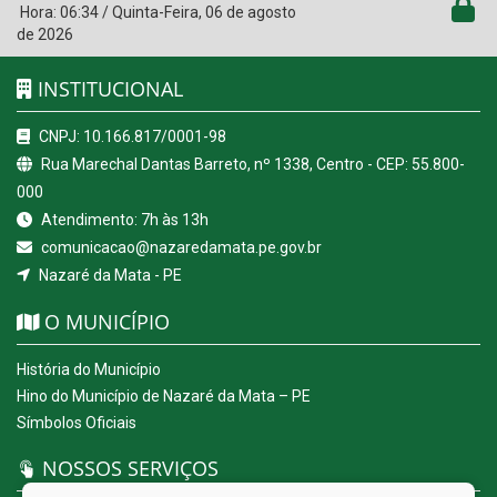
Hora:
06:34
/
Quinta-Feira
,
06 de agosto
de 2026
INSTITUCIONAL
CNPJ: 10.166.817/0001-98
Rua Marechal Dantas Barreto, nº 1338, Centro - CEP: 55.800-
000
Atendimento: 7h às 13h
comunicacao@nazaredamata.pe.gov.br
Nazaré da Mata - PE
O MUNICÍPIO
História do Município
Hino do Município de Nazaré da Mata – PE
Símbolos Oficiais
NOSSOS SERVIÇOS